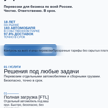
Перевозки для бизнеса по всей России.
Честно. Ответственно. В срок.
18 ЛЕТ
НА РЫНКЕ
183 АВТОМОБИЛЯ
В СОБСТВЕННОМ ПАРКЕ
97.8% ДОСТАВОК
ТОЧНО В СРОК
Получить расчет
Контроль на всех этапах перевозки
Прозрачные тарифы без скрытых плат
01 / УСЛУГИ
Решения под любые задачи
Перевозим отдельными автомобилями и сборными грузами.
Безопасно, точно в срок.
01
Полная загрузка [FTL]
Отдельный автомобиль под ваш
груз. Быстро, безопасно, без