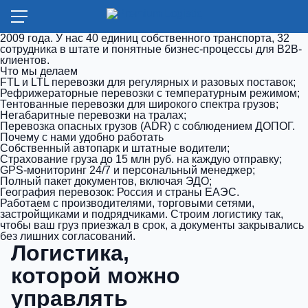
Premium Logistics — транспортная компания из
Краснодара. Возим грузы по России и странам ЕАЭС с
2009 года. У нас 40 единиц собственного транспорта, 32
сотрудника в штате и понятные бизнес-процессы для B2B-
клиентов.
Что мы делаем
FTL и LTL перевозки для регулярных и разовых поставок;
Рефрижераторные перевозки с температурным режимом;
Тентованные перевозки для широкого спектра грузов;
Негабаритные перевозки на тралах;
Перевозка опасных грузов (ADR) с соблюдением ДОПОГ.
Почему с нами удобно работать
Собственный автопарк и штатные водители;
Страхование груза до 15 млн руб. на каждую отправку;
GPS-мониторинг 24/7 и персональный менеджер;
Полный пакет документов, включая ЭДО;
География перевозок: Россия и страны ЕАЭС.
Работаем с производителями, торговыми сетями,
застройщиками и подрядчиками. Строим логистику так,
чтобы ваш груз приезжал в срок, а документы закрывались
без лишних согласований.
Логистика,
которой можно
управлять